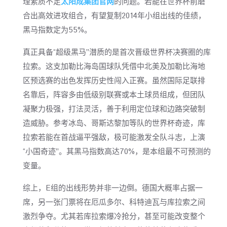
理素质不足
太阳成集团官网
的问题。若能在世界杯前磨
合出高效进攻组合，有望复制2014年小组出线的佳绩，
黑马指数定为55%。
真正具备“超级黑马”潜质的是首次晋级世界杯决赛圈的库
拉索。这支加勒比海岛国球队凭借中北美及加勒比海地
区预选赛的出色发挥历史性闯入正赛。虽然国际足联排
名靠后，阵容多由低级别联赛或本土球员组成，但团队
凝聚力极强，打法灵活，善于利用定位球和边路突破制
造威胁。参考冰岛、哥斯达黎加等队的世界杯奇迹，库
拉索若能在首战逼平强敌，极可能激发全队斗志，上演
“小国奇迹”。其黑马指数高达70%，是本组最不可预测的
变量。
综上，E组的出线形势并非一边倒。德国大概率占据一
席，另一张门票将在厄瓜多尔、科特迪瓦与库拉索之间
激烈争夺。尤其若库拉索爆冷抢分，甚至可能改变整个