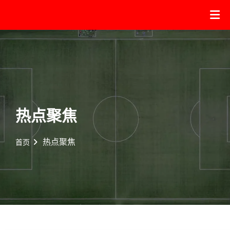
热点聚焦
热点聚焦
首页