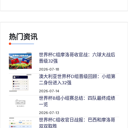
热门资讯
世界杯C组摩洛哥收官战：六球大战后
晋级32强
2026-07-18
澳大利亚世界杯D组晋级回顾：小组第
二身份进入32强
2026-07-14
世界杯B组小组赛总结：四队最终成绩
一览
2026-07-13
世界杯C组收官日战报：巴西和摩洛哥
双双取胜