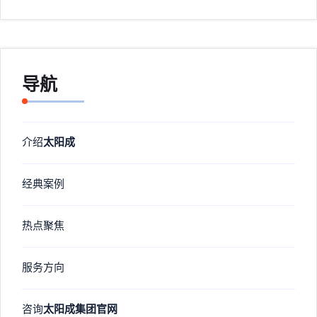
导航
介绍
太阳成
经典案例
热点聚焦
服务方向
咨询
太阳成集团官网