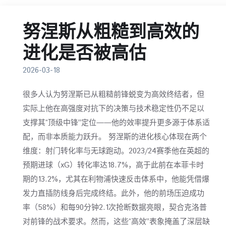
努涅斯从粗糙到高效的
进化是否被高估
2026-03-18
很多人认为努涅斯已从粗糙前锋蜕变为高效终结者，但
实际上他在高强度对抗下的决策与技术稳定性仍不足以
支撑其“顶级中锋”定位——他的效率提升更多源于体系适
配，而非本质能力跃升。 努涅斯的进化核心体现在两个
维度：射门转化率与无球跑动。2023/24赛季他在英超的
预期进球（xG）转化率达18.7%，高于此前在本菲卡时
期的13.2%，尤其在利物浦快速反击体系中，他能凭借爆
发力直插防线身后完成终结。此外，他的前场压迫成功
率（58%）和每90分钟2.1次抢断数据亮眼，契合克洛普
对前锋的战术要求。然而，这些“高效”表象掩盖了深层缺