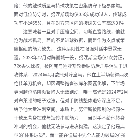
陷：他的触球质量与持球决策在密集防守下极易崩塌。
面对低位防守时，努涅斯场均仅0.8次成功过人，传球成
功率不足65%，且在对方禁区内的接球失误率高达31%
——这意味着一旦对手压缩空间、切断直塞路线，他就
沦为战术孤岛。差的不是进球数据，而是作为支点或策
应枢纽的能力缺失。 这种局限性在强强对话中暴露无
遗。2023年12月对阵曼城一役，努涅斯全场仅1次射正，
7次丢失球权，被阿克与迪亚斯轮番贴防后几乎消失于进
攻体系；2024年4月欧冠对阵皇马，他在上半场获得两次
绝佳单刀机会，却因调整拖沓被库尔图瓦化解，下半场
更因越位陷阱频繁陷入无效跑动。唯一高光是2024年2月
对布莱顿的帽子戏法，但对手防线整体退守深度不足，
给予他大量冲刺空间。本质上，努涅斯被限制的根源在
于缺乏背身控球与短传串联能力——当对手不给他转身
冲刺的机会，他就无法参与进攻构建。这决定了他是典
型的“体系球员”，而非能在僵局中凭个人能力破局的“强