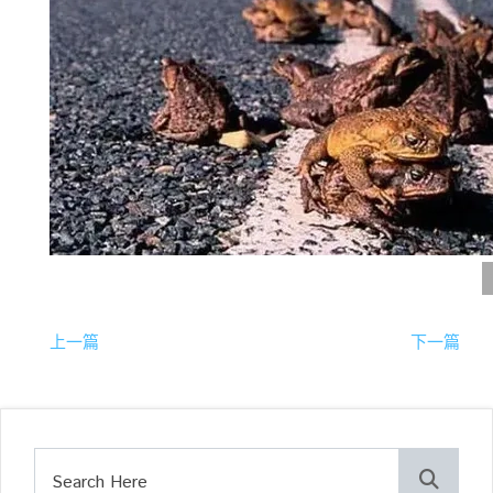
上一篇
下一篇