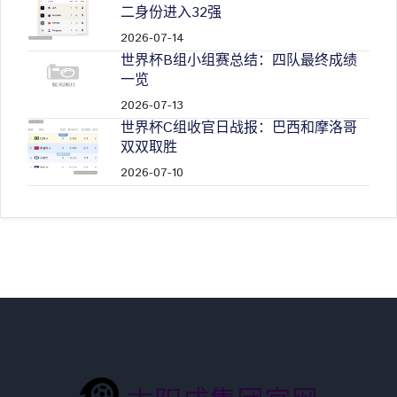
二身份进入32强
2026-07-14
世界杯B组小组赛总结：四队最终成绩
一览
2026-07-13
世界杯C组收官日战报：巴西和摩洛哥
双双取胜
2026-07-10