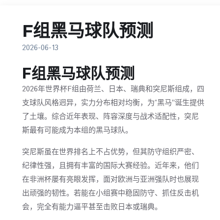
F组黑马球队预测
2026-06-13
F组黑马球队预测
2026年世界杯F组由荷兰、日本、瑞典和突尼斯组成，四
支球队风格迥异，实力分布相对均衡，为“黑马”诞生提供
了土壤。综合近年表现、阵容深度与战术适配性，突尼
斯最有可能成为本组的黑马球队。
突尼斯虽在世界排名上不占优势，但其防守组织严密、
纪律性强，且拥有丰富的国际大赛经验。近年来，他们
在非洲杯屡有亮眼发挥，面对欧洲与亚洲强队时也展现
出顽强的韧性。若能在小组赛中稳固防守、抓住反击机
会，完全有能力逼平甚至击败日本或瑞典。