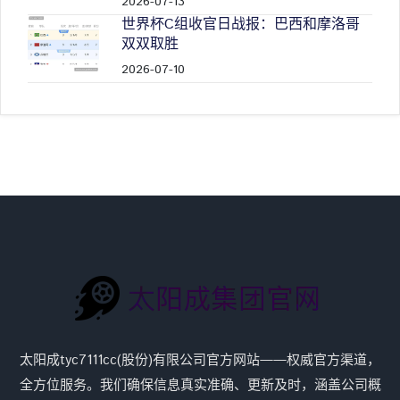
2026-07-13
世界杯C组收官日战报：巴西和摩洛哥
双双取胜
2026-07-10
太阳成tyc7111cc(股份)有限公司官方网站——权威官方渠道，
全方位服务。我们确保信息真实准确、更新及时，涵盖公司概