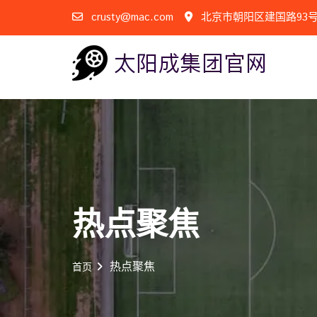
crusty@mac.com
北京市朝阳区建国路93号院
热点聚焦
热点聚焦
首页