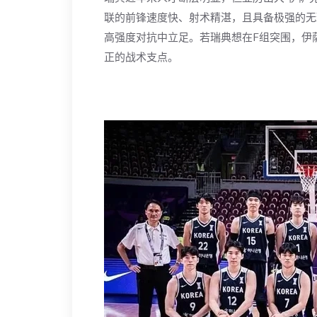
联的前锋速度快、射术精湛，且具备极强的无
高强度对抗中立足。若瑞典想在F组突围，伊
正的战术支点。