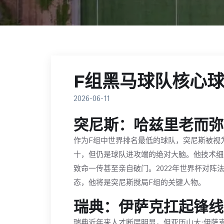
F组黑马球队核心
2026-06-11
突尼斯：哈兹里老而弥
作为F组中世界排名最低的球队，突尼斯被视
十，但仍是球队进攻端的绝对大脑。他技术细
致命一传甚至亲自破门。2022年世界杯对阵
态，他将是突尼斯搅局F组的关键人物。
瑞典：伊萨克扛起锋线
瑞典近年来人才断层明显，但亚历山大·伊萨