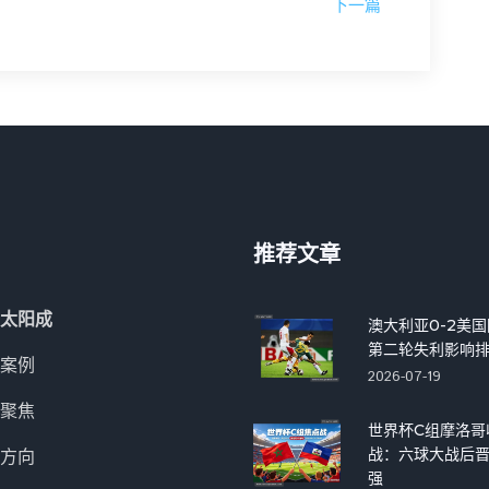
下一篇
推荐文章
太阳成
澳大利亚0-2美
第二轮失利影响
案例
2026-07-19
聚焦
世界杯C组摩洛哥
战：六球大战后晋
方向
强