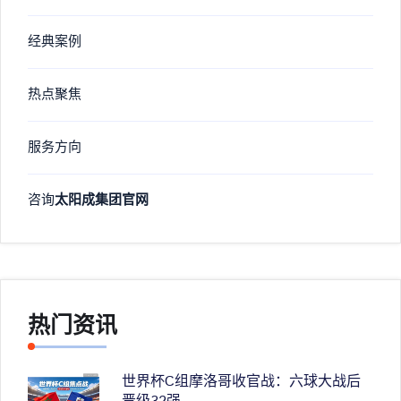
经典案例
热点聚焦
服务方向
咨询
太阳成集团官网
热门资讯
世界杯C组摩洛哥收官战：六球大战后