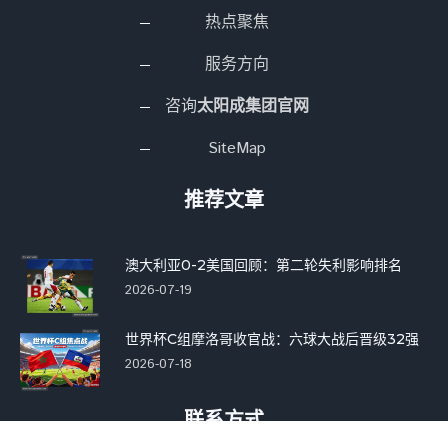
热点聚焦
服务方向
咨询
太阳成集团官网
SiteMap
推荐文章
澳大利亚0-2美国回顾：第二轮失利影响排名
2026-07-19
世界杯C组摩洛哥收官战：六球大战后晋级32强
2026-07-18
联系方式