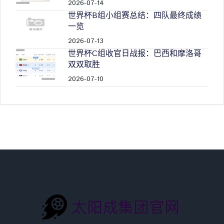
2026-07-14
世界杯B组小组赛总结：四队最终成绩
一览
2026-07-13
世界杯C组收官日战报：巴西和摩洛哥
双双取胜
2026-07-10