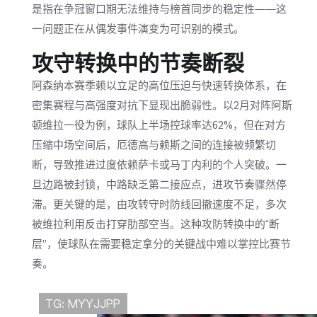
是指在争冠窗口期无法维持与榜首同步的稳定性——这
一问题正在从偶发事件演变为可识别的模式。
攻守转换中的节奏断裂
阿森纳本赛季赖以立足的高位压迫与快速转换体系，在
密集赛程与高强度对抗下显现出脆弱性。以2月对阵阿斯
顿维拉一役为例，球队上半场控球率达62%，但在对方
压缩中场空间后，厄德高与赖斯之间的连接被频繁切
断，导致推进过度依赖萨卡或马丁内利的个人突破。一
旦边路被封锁，中路缺乏第二接应点，进攻节奏骤然停
滞。更关键的是，由攻转守时防线回撤速度不足，多次
被维拉利用反击打穿肋部空当。这种攻防转换中的“断
层”，使球队在需要稳定拿分的关键战中难以掌控比赛节
奏。