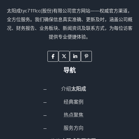
太阳成tyc7111cc(股份)有限公司官方网站——权威官方渠道，
全方位服务。我们确保信息真实准确、更新及时，涵盖公司概
况、财务报告、业务板块、新闻资讯及联系方式，为每位访客
提供专业便捷体验。
导航
介绍
太阳成
经典案例
热点聚焦
服务方向