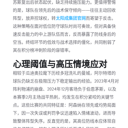
苏斯复出后状态起伏，缺乏持续施压能力。更值得警惕
的是，球队在领先后的战术保守倾向——往往主动回收
阵型，放弃控球权，转
太阳成集团官网
而寄望于反击。
这种策略在面对低位防守球队时尚可奏效，但对具备快
速反击能力的中上游队伍而言，反而暴露了防线身后的
空当。终结环节的低效与战术选择的僵化，共同削弱了
其在积分榜冲刺阶段的容错率。
心理阈值与高压情境应对
相较于瓜迪奥拉麾下历经多冠洗礼的曼城，阿尔特塔的
球队仍缺乏在极限压力下稳定输出的经验。2023年4月对
阵利物浦的崩盘、2024年12月客场负于伯恩茅斯，以及
本赛季2月主场战平热刺，均发生在积分紧咬的关键节
点。这些比赛的共同特征是：阿森纳在领先或均势局面
下，因一次失误或判罚争议迅速陷入情绪波动，进而导
致整体阵型失序。反直觉的是，其高位防线本应体现自