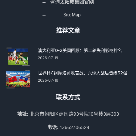
咨询
太阳成集团官网
SiteMap
推荐文章
澳大利亚0-2美国回顾：第二轮失利影响排名
2026-07-19
世界杯C组摩洛哥收官战：六球大战后晋级32强
2026-07-18
联系方式
地址:
北京市朝阳区建国路93号院10号楼3层303
电话:
13662706529