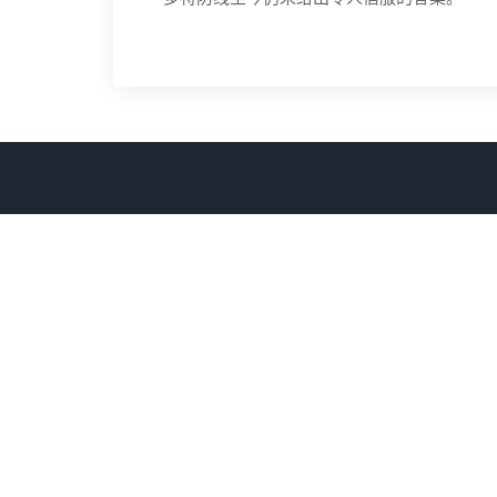
导航
介绍
太阳成tyc7111cc(股份)有限公司官方网
站——权威官方渠道，全方位服务。我
经典
们确保信息真实准确、更新及时，涵盖
热点
公司概况、财务报告、业务板块、新闻
资讯及联系方式，为每位访客提供专业
服务