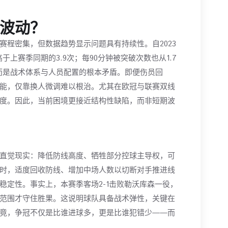
波动？
赛程密集，但数据趋势显示问题具有持续性。自2023
于上赛季同期的3.9次；每90分钟被突破次数也从1.7
，而是战术体系与人员配置的根本矛盾。即便伤员回
能，仅靠换人微调难以根治。尤其在欧冠与联赛双线
度。因此，当前困境更接近结构性缺陷，而非短期波
直觉现实：降低防线高度、牺牲部分控球主导权，可
时，适度回收防线、增加中场人数以切断对手推进线
稳定性。事实上，本赛季客场2-1击败勒沃库森一役，
范围才守住胜果。这说明球队具备战术弹性，关键在
竟，争冠不仅是比谁进球多，更是比谁犯错少——而