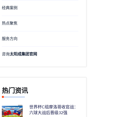
经典案例
热点聚焦
服务方向
咨询
太阳成集团官网
热门资讯
世界杯C组摩洛哥收官战：
六球大战后晋级32强