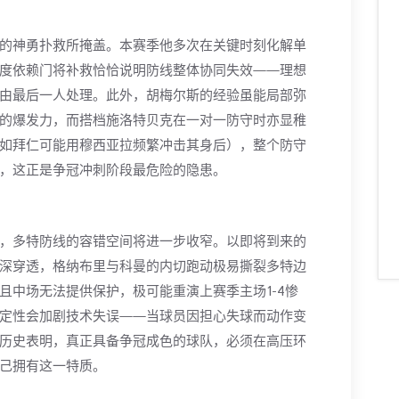
的神勇扑救所掩盖。本赛季他多次在关键时刻化解单
度依赖门将补救恰恰说明防线整体协同失效——理想
由最后一人处理。此外，胡梅尔斯的经验虽能局部弥
的爆发力，而搭档施洛特贝克在一对一防守时亦显稚
如拜仁可能用穆西亚拉频繁冲击其身后），整个防守
，这正是争冠冲刺阶段最危险的隐患。
，多特防线的容错空间将进一步收窄。以即将到来的
深穿透，格纳布里与科曼的内切跑动极易撕裂多特边
且中场无法提供保护，极可能重演上赛季主场1-4惨
定性会加剧技术失误——当球员因担心失球而动作变
历史表明，真正具备争冠成色的球队，必须在高压环
己拥有这一特质。