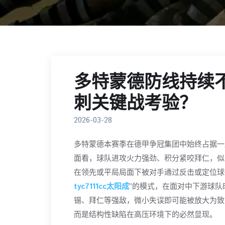
多特蒙德防线持续
刺关键战考验？
2026-03-28
多特蒙德本赛季在德甲争冠集团中始终占据一
面看，球队进攻火力强劲、积分紧咬拜仁，似
在领先或平局局面下被对手通过反击或定位球
tyc7111cc太阳成
”的模式，在面对中下游球
锡、拜仁等强敌，微小失误即可能被放大为致
而是结构性缺陷在高压环境下的必然显现。