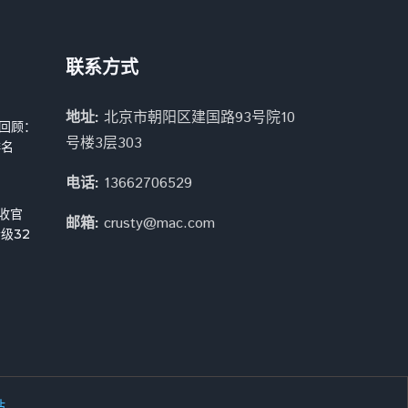
联系方式
地址:
北京市朝阳区建国路93号院10
国回顾：
号楼3层303
排名
电话:
13662706529
收官
邮箱:
crusty@mac.com
级32
站