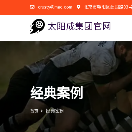
crusty@mac.com
北京市朝阳区建国路93号院
经典案例
经典案例
首页