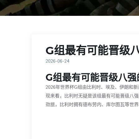
G组最有可能晋级
2026-06-24
G组最有可能晋级八强
2026年世界杯G组由比利时、埃及、伊朗和
现来看，比利时无疑是该组最有可能晋级八强
劲旅，比利时拥有德布劳内、库尔图瓦等世界