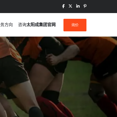
服务方向
咨询
太阳成集团官网
询价