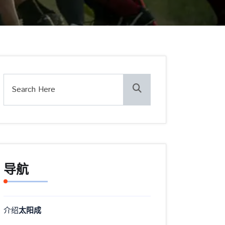
导航
介绍
太阳成