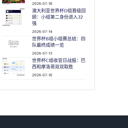
2026-07-18
澳大利亚世界杯D组晋级回
顾：小组第二身份进入32
强
2026-07-14
世界杯B组小组赛总结：四
队最终成绩一览
2026-07-13
世界杯C组收官日战报：巴
西和摩洛哥双双取胜
2026-07-10