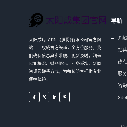
导航
介绍
太阳成tyc7111cc(股份)有限公司官方网
站——权威官方渠道，全方位服务。我
经典
们确保信息真实准确、更新及时，涵盖
热点
公司概况、财务报告、业务板块、新闻
资讯及联系方式，为每位访客提供专业
服务
便捷体验。
咨询
Sit
Co