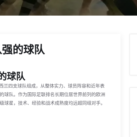
八强的球队
的球队
新西兰四支球队组成，从整体实力、球员阵容和近年表
的球队。作为国际足联排名长期位居世界前列的欧洲
级球星，技术、经验和战术成熟度均远超同组对手。