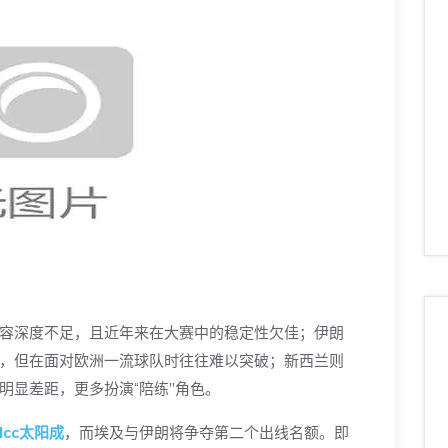
容深度不足，且近年来在大赛中的稳定性欠佳；伊朗
，但在面对欧洲一流球队时往往难以突破；新西兰则
明显差距，更多扮演“陪练”角色。
11cc太阳成
，而埃及与伊朗将争夺第二个出线名额。即