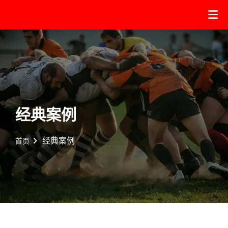
经典案例
经典案例
首页