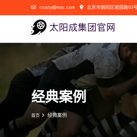
crusty@mac.com
北京市朝阳区建国路93号院
经典案例
经典案例
首页