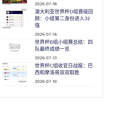
2026-07-18
澳大利亚世界杯D组晋级回
顾：小组第二身份进入32
强
2026-07-14
世界杯B组小组赛总结：四
队最终成绩一览
2026-07-13
世界杯C组收官日战报：巴
西和摩洛哥双双取胜
2026-07-10