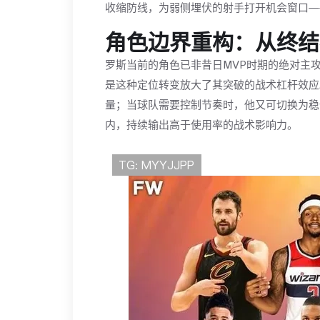
收缩防线，为弱侧埋伏的射手打开机会窗口—
角色边界重构：从终结
罗斯当前的角色已非昔日MVP时期的绝对主
是这种定位转变放大了其突破的战术杠杆效应
量；当球队需要控制节奏时，他又可切换为稳
内，持续输出高于使用率的战术影响力。