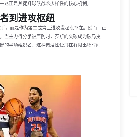
—这正是其提升球队战术多样性的核心机制。
者到进攻枢纽
攻手，而是作为第二或第三进攻发起点存在。然而，正
。当主力得分手被严防时，罗斯的突破成为破局变
健的半场组织者。这种灵活性使其在有限出场时间