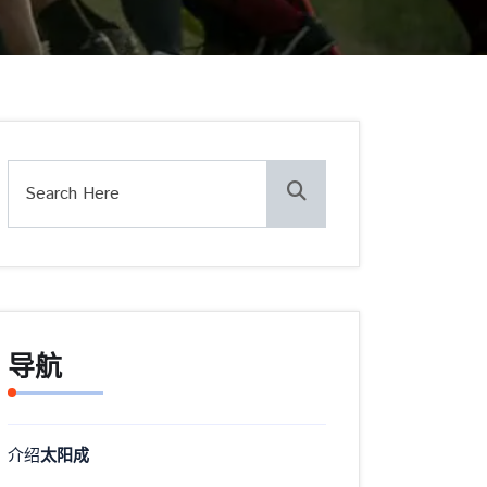
导航
介绍
太阳成