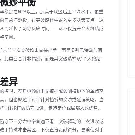
微妙平衡
率稳定在60%以上，远高于联盟后卫平均水平。更重
向与急停跳投，在突破路径中嵌入更多决策节点。这
从而延长了防守反应时间——这不仅提升个人终结成
整空间。
，罗斯末节三次突破均未直接出手，而是吸引巴特勒与阿
。此类回合并非偶然，而是其突破选择从“个人终结”
差异
的控卫，罗斯更倾向于无掩护或弱侧掩护下的单点突
高，但也规避了对手针对挡拆的换防或延误策略。当
破”往往能打破防守预设，制造错位或局部人数优势。
防守下三分命中率普遍下滑，突破驱动的二次进攻或
敢于持球冲击禁区，不仅直接贡献得分，更迫使对手